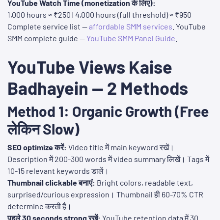
YouTube Watch Time (monetization के लिए):
1,000 hours ≈ ₹250 | 4,000 hours (full threshold) ≈ ₹950
Complete service list —
affordable SMM services
. YouTube
SMM complete guide —
YouTube SMM Panel Guide
.
YouTube Views Kaise
Badhayein — 2 Methods
Method 1: Organic Growth (Free
लेकिन Slow)
SEO optimize करें:
Video title में main keyword रखें।
Description में 200-300 words में video summary लिखें। Tags में
10-15 relevant keywords डालें।
Thumbnail clickable बनाएं:
Bright colors, readable text,
surprised/curious expression। Thumbnail ही 60-70% CTR
determine करती है।
पहले 30 seconds strong रखें:
YouTube retention data में 30